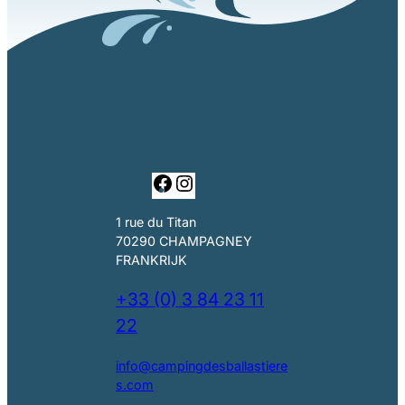
F
I
a
n
c
s
1 rue du Titan
e
t
70290 CHAMPAGNEY
b
a
FRANKRIJK
o
g
o
r
+33 (0) 3 84 23 11
k
a
22
m
info@campingdesballastiere
s.com