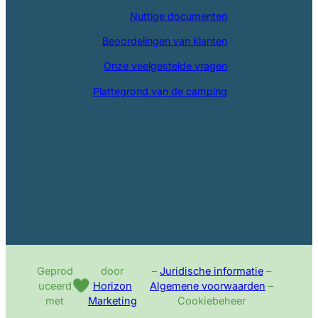
Nuttige documenten
Beoordelingen van klanten
Onze veelgestelde vragen
Plattegrond van de camping
Geprod
door
–
Juridische informatie
–
uceerd
Horizon
Algemene voorwaarden
–
met
Marketing
Cookiebeheer