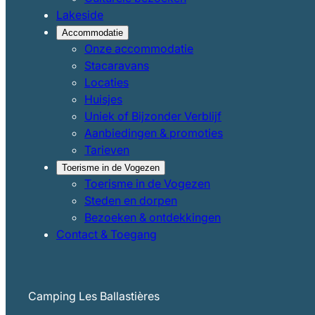
Lakeside
Accommodatie
Onze accommodatie
Stacaravans
Locaties
Huisjes
Uniek of Bijzonder Verblijf
Aanbiedingen & promoties
Tarieven
Toerisme in de Vogezen
Toerisme in de Vogezen
Steden en dorpen
Bezoeken & ontdekkingen
Contact & Toegang
Camping Les Ballastières