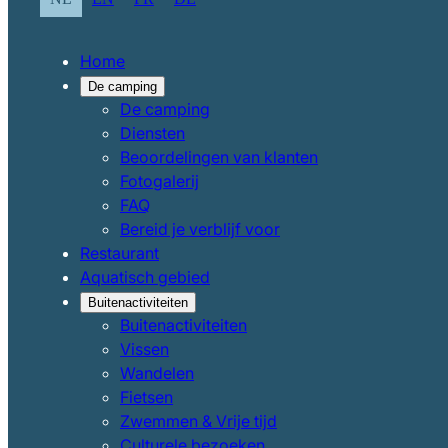
Home
De camping
De camping
Diensten
Beoordelingen van klanten
Fotogalerij
FAQ
Bereid je verblijf voor
Restaurant
Aquatisch gebied
Buitenactiviteiten
Buitenactiviteiten
Vissen
Wandelen
Fietsen
Zwemmen & Vrije tijd
Culturele bezoeken