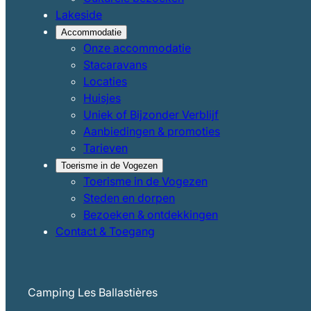
Lakeside
Accommodatie
Onze accommodatie
Stacaravans
Locaties
Huisjes
Uniek of Bijzonder Verblijf
Aanbiedingen & promoties
Tarieven
Toerisme in de Vogezen
Toerisme in de Vogezen
Steden en dorpen
Bezoeken & ontdekkingen
Contact & Toegang
Camping Les Ballastières