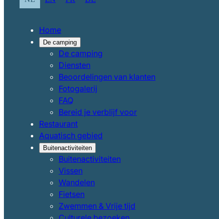
Home
De camping
De camping
Diensten
Beoordelingen van klanten
Fotogalerij
FAQ
Bereid je verblijf voor
Restaurant
Aquatisch gebied
Buitenactiviteiten
Buitenactiviteiten
Vissen
Wandelen
Fietsen
Zwemmen & Vrije tijd
Culturele bezoeken