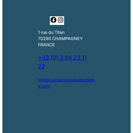
F
I
a
n
c
s
1 rue du Titan
e
t
70290 CHAMPAGNEY
b
a
FRANCE
o
g
o
r
+33 (0) 3 84 23 11
k
a
22
m
info@campingdesballastiere
s.com