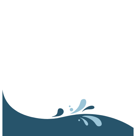
FOTO CAMPINGPLATZ LES BALLASTIÈRES IN DER NÄHE
VON BELFORT
Entdecken Sie den
Campingplatz Les
Ballastières in Fotos