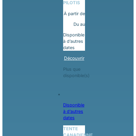
PILOTIS
À partir de
Du
au
Disponible
à d’autres
dates
Découvrir
Plus que
disponible(s)
Disponible
à d’autres
dates
TENTE
CANADIENNE