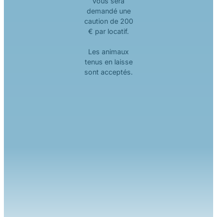
vous sera
demandé une
caution de 200
€ par locatif.
Les animaux
tenus en laisse
sont acceptés.