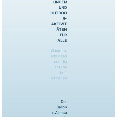
UNGEN
UND
OUTDOO
R-
AKTIVIT
ÄTEN
FÜR
ALLE
Wandern,
erkunden
und die
frische
Luft
genießen
Der
Ballon
d’Alsace