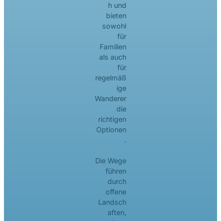
h und
bieten
sowohl
für
Familien
als auch
für
regelmäß
ige
Wanderer
die
richtigen
Optionen
.
Die Wege
führen
durch
offene
Landsch
aften,