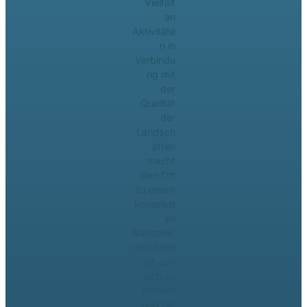
Vielfalt
an
Aktivitäte
n in
Verbindu
ng mit
der
Qualität
der
Landsch
aften
macht
den Ort
zu einem
komplett
en
Naturziel,
das ideal
ist, um
sich zu
erholen
und die