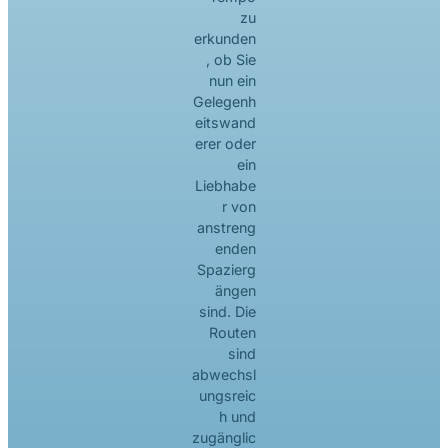
zu
erkunden
, ob Sie
nun ein
Gelegenh
eitswand
erer oder
ein
Liebhabe
r von
anstreng
enden
Spazierg
ängen
sind. Die
Routen
sind
abwechsl
ungsreic
h und
zugänglic