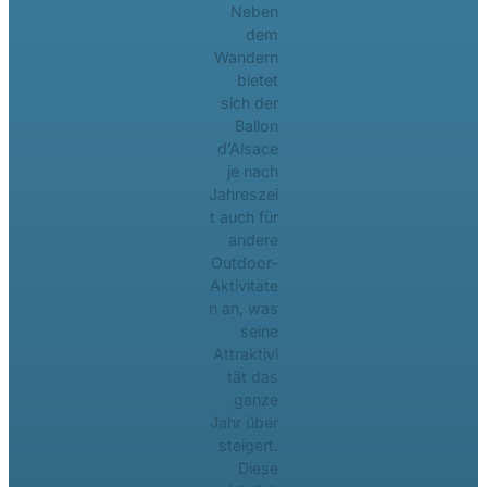
Neben
dem
Wandern
bietet
sich der
Ballon
d’Alsace
je nach
Jahreszei
t auch für
andere
Outdoor-
Aktivitäte
n an, was
seine
Attraktivi
tät das
ganze
Jahr über
steigert.
Diese