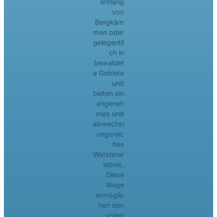
entlang
von
Bergkäm
men oder
gelegentli
ch in
bewaldet
e Gebiete
und
bieten ein
angeneh
mes und
abwechsl
ungsreic
hes
Wanderer
lebnis.
Diese
Wege
ermöglic
hen den
vollen