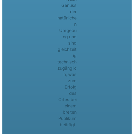
Genuss
der
natürliche
n
Umgebu
ng und
sind
gleichzeit
ig
technisch
zugänglic
h, was
zum
Erfolg
des
Ortes bei
einem
breiten
Publikum
beiträgt.